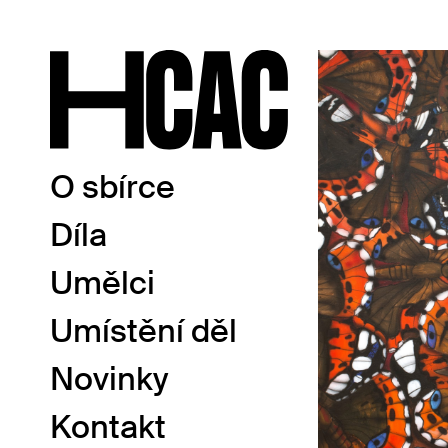
O sbírce
Díla
Umělci
Umístění děl
Novinky
Kontakt