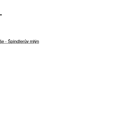
T
e - Špindlerův mlýn