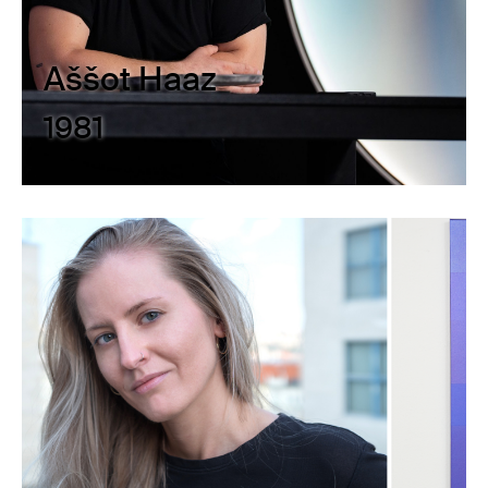
Aššot Haaz
1981