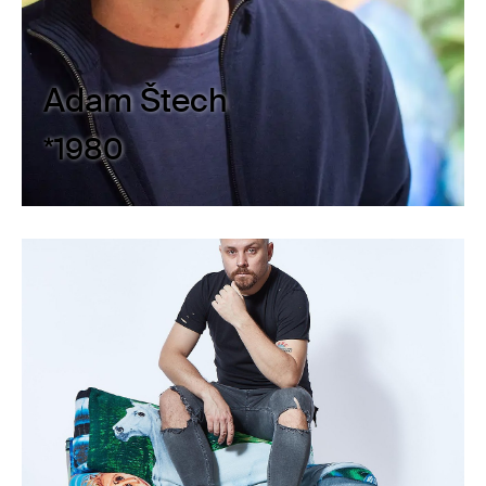
Adam Štech
*1980