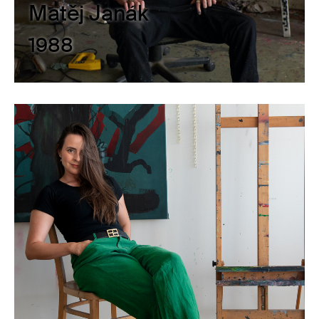
Matěj Janák
1988