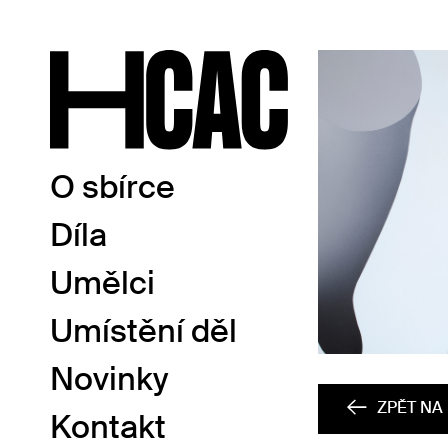
O sbírce
Díla
Umělci
Umístění děl
Novinky
ZPĚT NA 
Kontakt