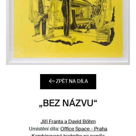
ZPĚT NA DÍLA
„BEZ NÁZVU“
Jiří Franta a David Böhm
Umístění díla:
Office Space - Praha