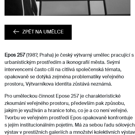
ZPĚT NA UMĚLCE
Epos 257
(198?, Praha
) je český výtvarný umělec pracující s
urbanistickým prostředím a ikonografií města. Svými
intervencemi často cílí na citlivá společenská témata,
opakovaně se dotýká zejména problematiky veřejného
prostoru, Výtvarníkova identita zůstává neznámá.
Pro uměleckou činnost Epose 257 je charakteristické
zkoumání veřejného prostoru, především pak způsobu,
jakým je využíván a hranice toho, co je a co není veřejné.
Tvorbu ve veřejném prostředí Epos opakovaně konfrontuje
s jejím institucionálním pojetím.
Má za sebou řadu sólových
výstav v prestižních galeriích a množství kolektivních výstav