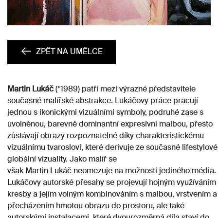
ZPĚT NA UMĚLCE
Martin
Lukáč
(*1989) patří mezi výrazné představitele
současné malířské abstrakce. Lukáčovy práce pracují
jednou s ikonickými vizuálními symboly, podruhé zase s
uvolněnou, barevně dominantní expresivní malbou, přesto
zůstávají obrazy rozpoznatelné díky charakteristickému
vizuálnímu tvarosloví, které derivuje ze současné lifestylové
globální vizuality. Jako malíř se
však
Martin
Lukáč
neomezuje na možnosti jediného média.
Lukáčovy autorské přesahy se projevují hojným využíváním
kresby a jejím volným kombinováním s malbou, vrstvením a
přecházením hmotou obrazu do prostoru, ale také